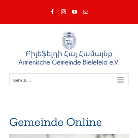
Zum
Facebook
Instagram
YouTube
E-
Inhalt
Mail
springen
Gehe zu ...
Gemeinde Online