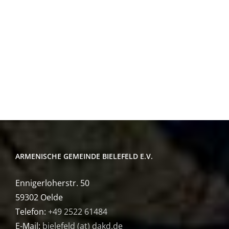
ARMENISCHE GEMEINDE BIELEFELD E.V.
Ennigerloherstr. 50
59302 Oelde
Telefon:
+49 2522 61484
E-Mail:
bielefeld (at) dakd.de