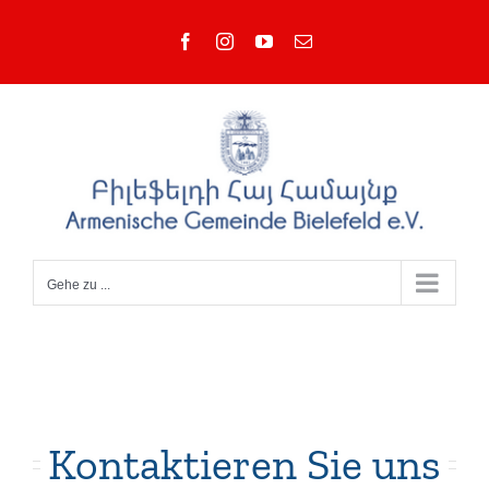
Zum
Facebook
Instagram
YouTube
E-
Inhalt
Mail
springen
Gehe zu ...
Kontaktieren Sie uns