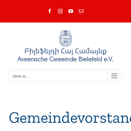
Zum
Facebook
Instagram
YouTube
E-
Inhalt
Mail
springen
Gehe zu ...
Gemeindevorstan