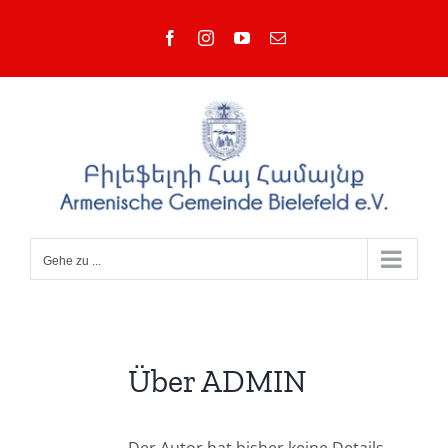
Zum
Facebook
Instagram
YouTube
E-
Inhalt
Mail
springen
Gehe zu ...
Über
ADMIN