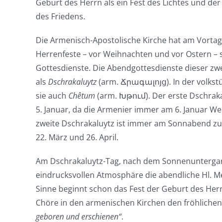
Geburt des Herrn als ein Fest des Lichtes und der
des Friedens.
Die Armenisch-Apostolische Kirche hat am Vortag
Herrenfeste – vor Weihnachten und vor Ostern – sp
Gottesdienste. Die Abendgottesdienste dieser zw
als
Dschrakaluytz
(arm. Ճրագալոյց). In der volks
sie auch
Chêtum
(arm. Խթում). Der erste Dschraka
5. Januar, da die Armenier immer am 6. Januar We
zweite Dschrakaluytz ist immer am Sonnabend zu
22. März und 26. April.
Am Dschrakaluytz-Tag, nach dem Sonnenuntergang
eindrucksvollen Atmosphäre die abendliche Hl. Mes
Sinne beginnt schon das Fest der Geburt des Herr
Chöre in den armenischen Kirchen den fröhlich
geboren und erschienen“
.