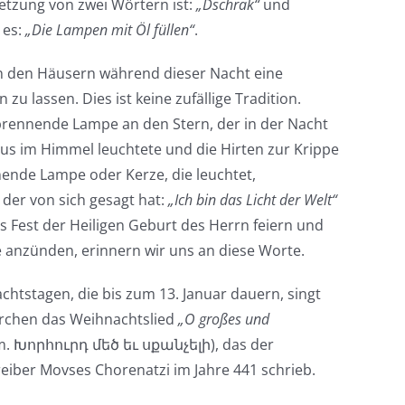
tzung von zwei Wörtern ist:
„Dschrak“
und
 es:
„Die Lampen mit Öl füllen“
.
 in den Häusern während dieser Nacht eine
u lassen. Dies ist keine zufällige Tradition.
brennende Lampe an den Stern, der in der Nacht
tus im Himmel leuchtete und die Hirten zur Krippe
nende Lampe oder Kerze, die leuchtet,
, der von sich gesagt hat:
„Ich bin das Licht der Welt“
s Fest der Heiligen Geburt des Herrn feiern und
 anzünden, erinnern wir uns an diese Worte.
htstagen, die bis zum 13. Januar dauern, singt
rchen das Weihnachtslied
„O großes und
m. Խորհուրդ մեծ եւ սքանչելի), das der
iber Movses Chorenatzi im Jahre 441 schrieb.