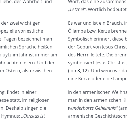
 Liebe, der Wahrheit und
Wort, das eine Zusammense
„Letznel“
. Wörtlich bedeutet
 der zwei wichtigen
Es war und ist ein Brauch,
ezielle vorfestliche
Öllampe bzw. Kerze brennen z
ei Tagen bezeichnet man
Symbolisch erinnert diese 
tümlichen Sprache heißen
der Geburt von Jesus Chris
luytz im Jahr ist immer am
des Herrn leitete. Die bren
ihnachten feiern. Und der
symbolisiert Jesus Christus
m Ostern, also zwischen
(
Joh 8, 12
). Und wenn wir da
eine Kerze oder eine Lampe
, findet in einer
In den armenischen Weihnac
se statt. Im religiösen
man in den armenischen Ki
n. Deshalb singen die
wunderbares Geheimnis“
(ar
en Hymnus:
„Christus ist
armenische Geschichtsschre