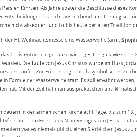
Persien führten. Als Jahre später die Beschlüsse dieses K
 Entscheidungen als nicht ausreichend und theologisch ric
he nicht akzeptiert und ist bis heute der alten Tradition 
ch der Hl. Weihnachtsmesse eine Wasserweihe (arm. Ջրօրհնէք
r das Christentum ein genauso wichtiges Ereignis wie seine G
 wurden. Die Taufe von Jesus Christus wurde im Fluss Jord
s der Täufer. Zur Erinnerung und als symbolisches Zeichen
in Form einer Wasserweihe statt. Es soll erwähnt werden,
den hat. Mit der Zeit hat man aus praktischen und klimati
 dauern in der armenischen Kirche acht Tage, bis zum 13. 
achtsfeier mit dem Feiern des Namenstages von Jesus. Lau
meniern war es niemals üblich, einen Sterblichen Jesus zu