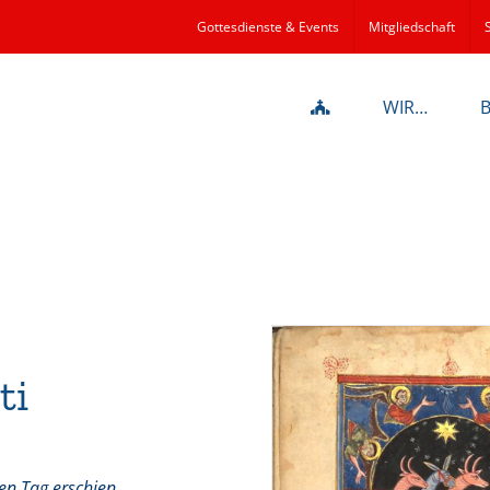
Gottesdienste & Events
Mitgliedschaft
WIR…
ti
n Tag erschien.