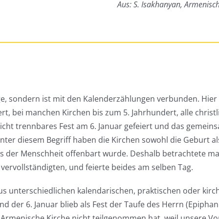
Aus: S. Isakhanyan, Armenisc
, sondern ist mit den Kalenderzählungen verbunden. Hier s
t, bei manchen Kirchen bis zum 5. Jahrhundert, alle christ
icht trennbares Fest am 6. Januar gefeiert und das gemeins
ter diesem Begriff haben die Kirchen sowohl die Geburt als
tes der Menschheit offenbart wurde. Deshalb betrachtete 
 vervollständigten, und feierte beides am selben Tag.
aus unterschiedlichen kalendarischen, praktischen oder kir
 der 6. Januar blieb als Fest der Taufe des Herrn (Epiphan
e Armenische Kirche nicht teilgenommen hat, weil unsere V