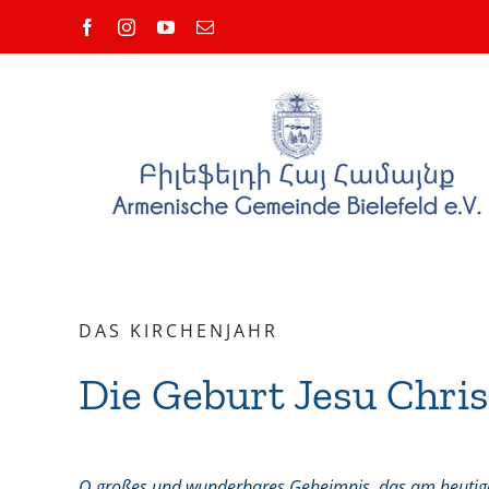
Zum
Facebook
Instagram
YouTube
E-
Inhalt
Mail
springen
DAS KIRCHENJAHR
Die Geburt Jesu Chris
O großes und wunderbares Geheimnis, das am heutige