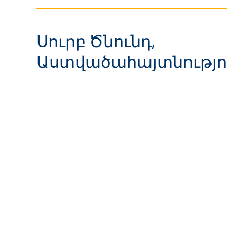
Սուրբ Ծնունդ,
Աստվածահայտնությո