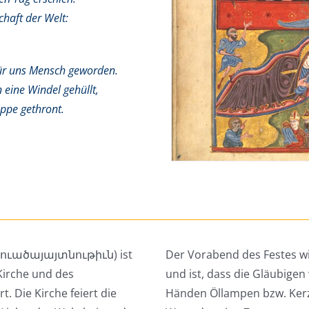
chaft der Welt:
für uns Mensch geworden.
 eine Windel gehüllt,
ippe gethront.
տուածայայտնութիւն) ist
Der Vorabend des Festes wi
Kirche und des
und ist, dass die Gläubige
. Die Kirche feiert die
Händen Öllampen bzw. Kerz