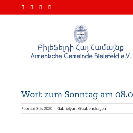
Zum
Facebook
Instagram
YouTube
E-
Inhalt
Mail
springen
Wort zum Sonntag am 08.0
Februar 8th, 2020
|
Gabrielyan
,
Glaubensfragen