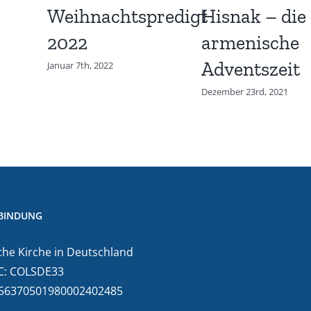
Weihnachtspredigt
Hisnak – die
2022
armenische
Adventszeit
Januar 7th, 2022
Dezember 23rd, 2021
BINDUNG
he Kirche in Deutschland
C: COLSDE33
E56370501980002402485