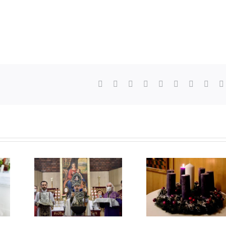
Facebook
X
Reddit
LinkedIn
WhatsApp
Tumblr
Pinterest
Vk