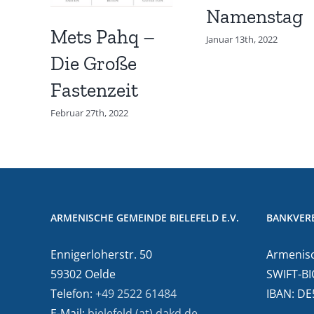
Namenstag
Mets Pahq –
Januar 13th, 2022
Die Große
Fastenzeit
Februar 27th, 2022
ARMENISCHE GEMEINDE BIELEFELD E.V.
BANKVER
Ennigerloherstr. 50
Armenisc
59302 Oelde
SWIFT-BI
Telefon:
+49 2522 61484
IBAN: D
E-Mail:
bielefeld (at) dakd.de