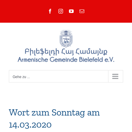
Zum
Facebook
Instagram
YouTube
E-
Inhalt
Mail
springen
Gehe zu ...
Wort zum Sonntag am
14.03.2020