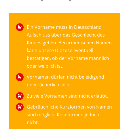
Ein Vorname muss in Deutschland
Aufschluss über das Geschlecht des
Kindes geben. Bei armenischen Namen
kann unsere Diözese eventuell
bestätigen, ob der Vorname männlich
oder weiblich ist.
Vornamen dürfen nicht beleidigend
oder lächerlich sein.
Zu viele Vornamen sind nicht erlaubt.
Gebräuchliche Kurzformen von Namen
sind möglich, Koseformen jedoch
nicht.