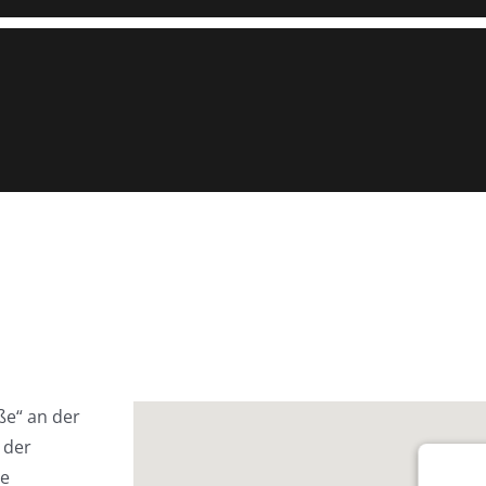
aße“ an der
 der
ie