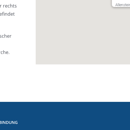
r rechts
Allenstei
efindet
escher
rche.
BINDUNG