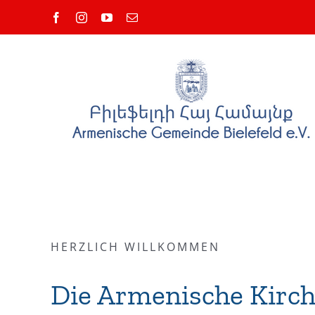
Skip
Facebook
Instagram
YouTube
Email
to
content
HERZLICH WILLKOMMEN
Die Armenische Kirc