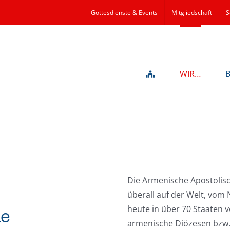
Gottesdienste & Events
Mitgliedschaft
S
WIR…
Die Armenische Apostolisc
überall auf der Welt, vom 
he
heute in über 70 Staaten v
armenische Diözesen bzw.