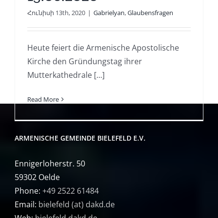
Հունիսի 13th, 2020
|
Gabrielyan
,
Glaubensfragen
Heute feiert die Armenische Apostolische
Kirche den Gründungstag ihrer
Mutterkathedrale [...]
Read More
ARMENISCHE GEMEINDE BIELEFELD E.V.
Ennigerloherstr. 50
59302 Oelde
Phone:
+49 2522 61484
Email:
bielefeld (at) dakd.de
Web:
bielefeld.dakd.de