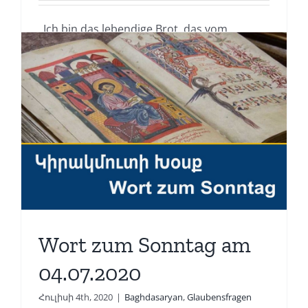
„Ich bin das lebendige Brot, das vom
Himmel herabgekommen ist.“ [...]
Read More
Wort zum Sonntag am
04.07.2020
Հուլիսի 4th, 2020
|
Baghdasaryan
,
Glaubensfragen