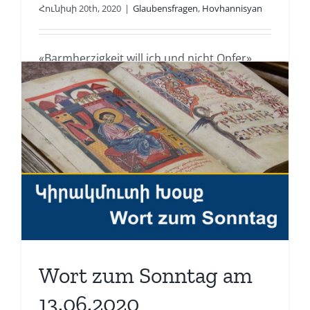
Հունիսի 20th, 2020
|
Glaubensfragen
,
Hovhannisyan
«Barmherzigkeit will ich und nicht Opfer»
Hosea 6,6 Die heutige [...]
Read More
Wort zum Sonntag am
13.06.2020