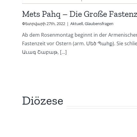
Mets Pahq – Die Große Fastenz
Փետրվարի 27th, 2022
|
Aktuell
,
Glaubensfragen
Ab dem Rosenmontag beginnt in der Armenischen
Fastenzeit vor Ostern (arm. Մեծ Պահք). Sie schli
Աւագ Շաբաթ, [...]
Diözese