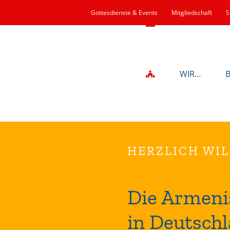
Gottesdienste & Events
Mitgliedschaft
S
WIR…
HERZLICH WI
Die Armeni
in Deutschl