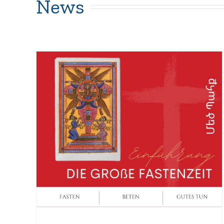
News
Namenstag
ße
Glaubensfragen
Kirchenjahr