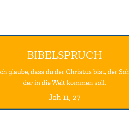
BIBELSPRUCH
 ich glaube, dass du der Christus bist, der So
der in die Welt kommen soll.
Joh 11, 27