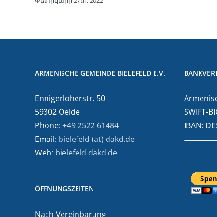
Փետրվարի 27th, 2022
ARMENISCHE GEMEINDE BIELEFELD E.V.
BANKVER
Ennigerloherstr. 50
Armenisc
59302 Oelde
SWIFT-BI
Phone:
+49 2522 61484
IBAN: D
Email:
bielefeld (at) dakd.de
Web:
bielefeld.dakd.de
ÖFFNUNGSZEITEN
Nach Vereinbarung