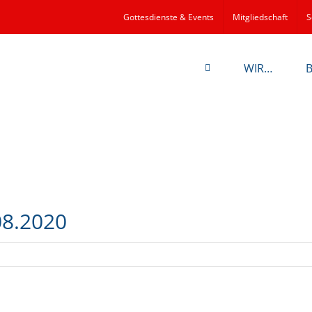
Gottesdienste & Events
Mitgliedschaft
S
WIR…
08.2020