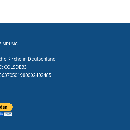
BINDUNG
he Kirche in Deutschland
C: COLSDE33
E56370501980002402485