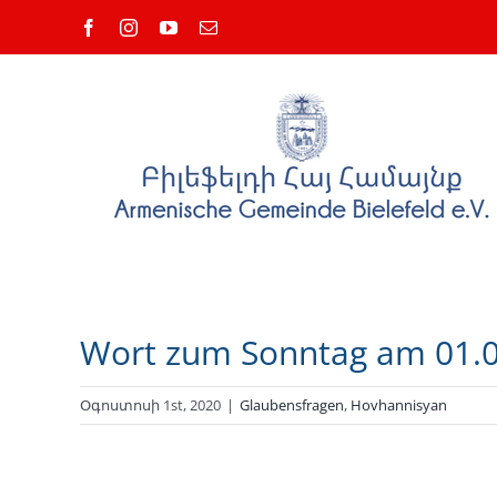
Skip
Facebook
Instagram
YouTube
Email
to
content
Wort zum Sonntag am 01.
Օգոստոսի 1st, 2020
|
Glaubensfragen
,
Hovhannisyan