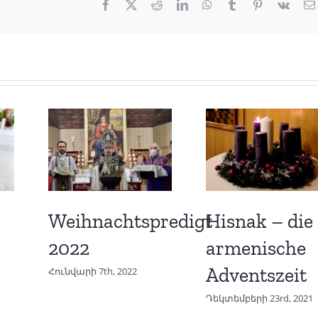
Facebook
X
Reddit
LinkedIn
WhatsApp
Tumblr
Pinterest
Vk
Weihnachtspredigt
Hisnak – die
2022
armenische
Adventszeit
Հունվարի 7th, 2022
Դեկտեմբերի 23rd, 2021