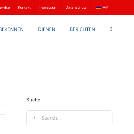
ervice
Kontakt
Impressum
Datenschutz
AM
BEKENNEN
DIENEN
BERICHTEN
Suche
Search
for: