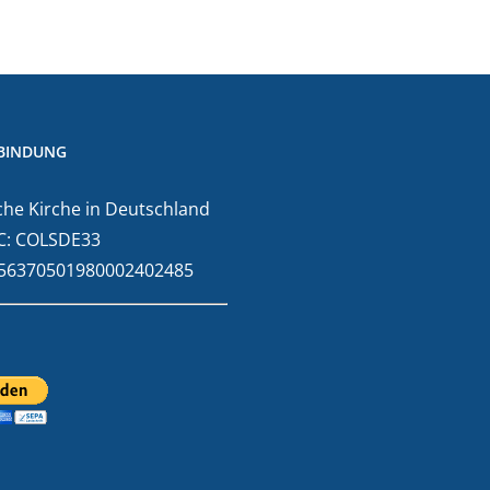
BINDUNG
he Kirche in Deutschland
C: COLSDE33
E56370501980002402485