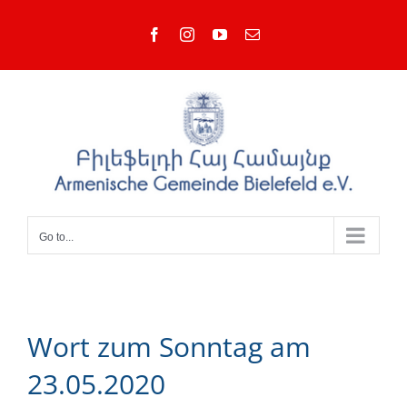
Skip
Facebook
Instagram
YouTube
Email
to
content
Go to...
Wort zum Sonntag am
23.05.2020